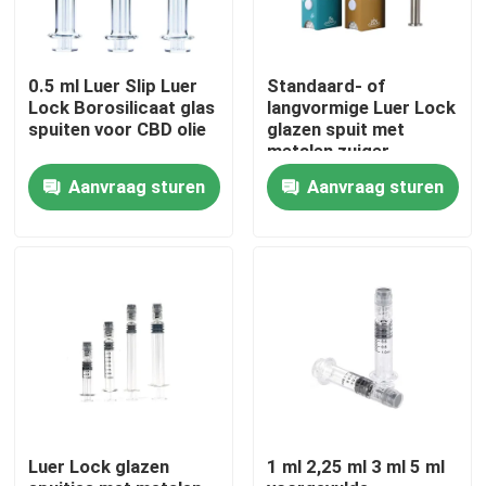
Over ons
0.5 ml Luer Slip Luer
Standaard- of
Lock Borosilicaat glas
langvormige Luer Lock
spuiten voor CBD olie
glazen spuit met
Fabrieksreis
metalen zuiger
Aanvraag sturen
Aanvraag sturen
Kwaliteitscontrole
Neem contact met ons op
Nieuws
Gevallen
Luer Lock glazen
1 ml 2,25 ml 3 ml 5 ml
Aangepast wietpakket