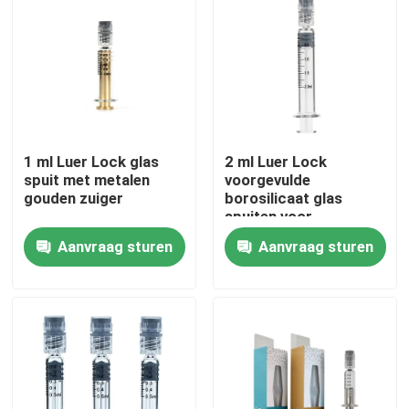
1 ml Luer Lock glas
2 ml Luer Lock
spuit met metalen
voorgevulde
gouden zuiger
borosilicaat glas
spuiten voor
essentiële olie
Aanvraag sturen
Aanvraag sturen
Huis
Producten
Videos