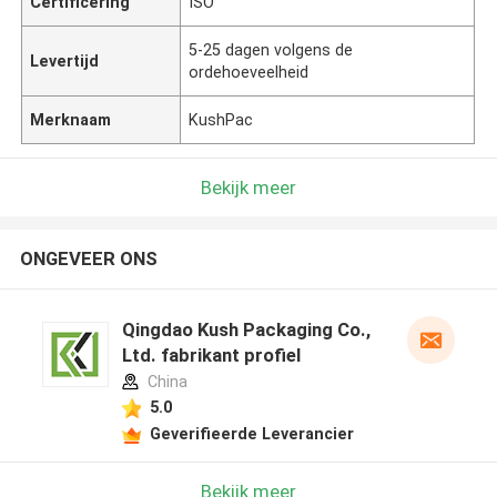
Certificering
ISO
5-25 dagen volgens de
Levertijd
ordehoeveelheid
Merknaam
KushPac
Bekijk meer
ONGEVEER ONS
Qingdao Kush Packaging Co.,
Ltd. fabrikant profiel
China
5.0
Geverifieerde Leverancier
Bekijk meer