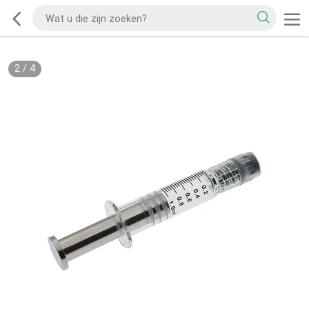
2
/
4