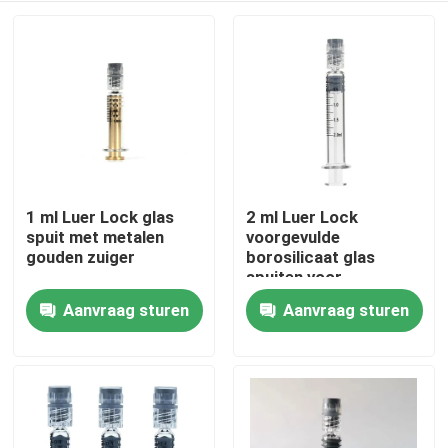
1 ml Luer Lock glas
2 ml Luer Lock
spuit met metalen
voorgevulde
gouden zuiger
borosilicaat glas
spuiten voor
essentiële olie
Aanvraag sturen
Aanvraag sturen
Huis
Producten
Videos