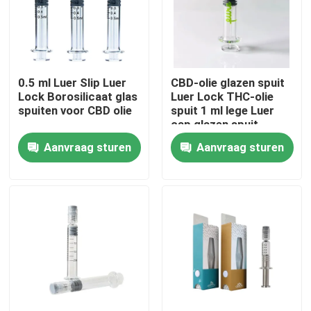
Over ons
0.5 ml Luer Slip Luer
CBD-olie glazen spuit
Fabrieksreis
Lock Borosilicaat glas
Luer Lock THC-olie
spuiten voor CBD olie
spuit 1 ml lege Luer
cap glazen spuit
Kwaliteitscontrole
Aanvraag sturen
Aanvraag sturen
Neem contact met ons op
Nieuws
Gevallen
Aangepast wietpakket