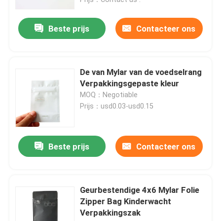
Over ons
Beste prijs
Contacteer ons
Fabrieksreis
De van Mylar van de voedselrang
Verpakkingsgepaste kleur
Kwaliteitscontrole
MOQ：Negotiable
Prijs：usd0.03-usd0.15
Neem contact met ons op
Beste prijs
Contacteer ons
Nieuws
Gevallen
Geurbestendige 4x6 Mylar Folie
Zipper Bag Kinderwacht
Verpakkingszak
Aangepast wietpakket