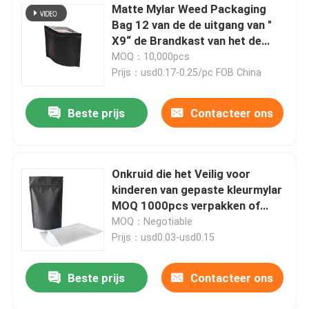
Matte Mylar Weed Packaging
Bag 12 van de de uitgang van "
X9“ de Brandkast van het de
Zakkind
MOQ：10,000pcs
Prijs：usd0.17-0.25/pc FOB China
Beste prijs
Contacteer ons
Onkruid die het Veilig voor
kinderen van gepaste kleurmylar
MOQ 1000pcs verpakken of
Overeen te komen
MOQ：Negotiable
Prijs：usd0.03-usd0.15
Beste prijs
Contacteer ons