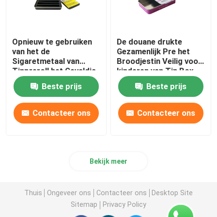
Opnieuw te gebruiken
De douane drukte
van het de
Gezamenlijk Pre het
Sigaretmetaal van
Broodjestin Veilig voor
Tinpreroll het Gevaldia
kinderen van Tin Box
Veilig voor kinderen Tin
For Edible
Beste prijs
Beste prijs
Box
Contacteer ons
Contacteer ons
Bekijk meer
Thuis
Ongeveer ons
Contacteer ons
Desktop Site
Sitemap
Privacy Policy