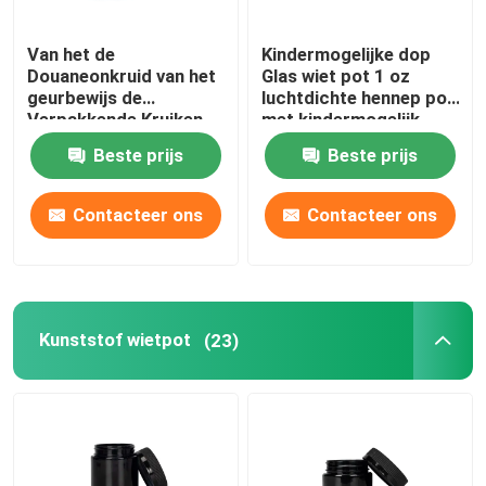
Van het de
Kindermogelijke dop
Douaneonkruid van het
Glas wiet pot 1 oz
geurbewijs de
luchtdichte hennep pot
Verpakkende Kruiken
met kindermogelijk
3.5g voor bloem
deksel
Beste prijs
Beste prijs
Contacteer ons
Contacteer ons
Kunststof wietpot
(23)