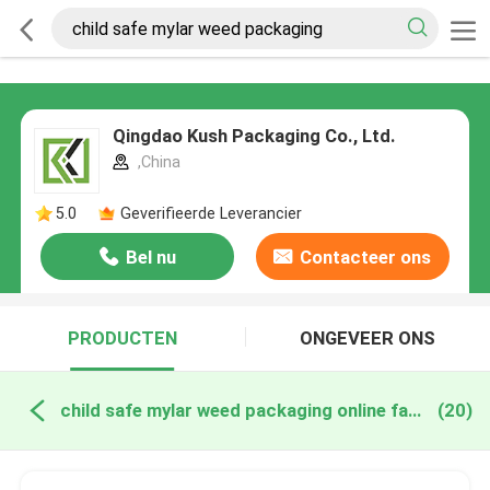
Qingdao Kush Packaging Co., Ltd.
,China
5.0
Geverifieerde Leverancier
Bel nu
Contacteer ons
PRODUCTEN
ONGEVEER ONS
child safe mylar weed packaging online fabricage
(20)