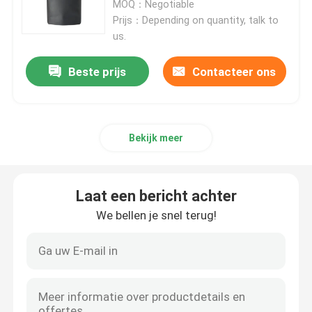
MOQ：Negotiable
Prijs：Depending on quantity, talk to
Mylar-wietverpakking
us.
Beste prijs
Contacteer ons
De Kruik van het glasonkruid
Kunststof wietpot
Bekijk meer
Tin Box veilig voor kinderen
Laat een bericht achter
Luer Lock glazen spuit
We bellen je snel terug!
Document Prebroodjesvakje
Andere papieren dozen