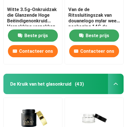
Witte 3.5g-Onkruidzak
Van de de
die Glanzende Hoge
Ritssluitingszak van
Beëindigenonkruid
douanelogo mylar weed
Verpakking verpakken
packaging 14G de
bloem Verpakking
Beste prijs
Beste prijs
Contacteer ons
Contacteer ons
De Kruik van het glasonkruid
(43)