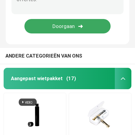
Vape cartridge verpakking
De Kruik van het concentraatglas
Buis van het glas de Prebroodje
ANDERE CATEGORIEËN VAN ONS
Het Glaskruik van het bamboedeksel
Aangepast wietpakket
(17)
De Kruik van het Borosilicateglas
De Fles van het glasdruppelbuisje
Pop-top buizen