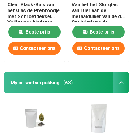
Clear Black-Buis van
Van het het Slotglas
het Glas de Prebroodje
van Luer van de
Kruid Tabak Grinder
met Schroefdeksel
metaalduiker van de de
Veilig voor kinderen
Spuit1ml van de
22x116mm
Oliespuiten de Zilveren
Pre-roll kegel
Beste prijs
Beste prijs
Gouden Duiker
Contacteer ons
Contacteer ons
Mylar-wietverpakking
(63)