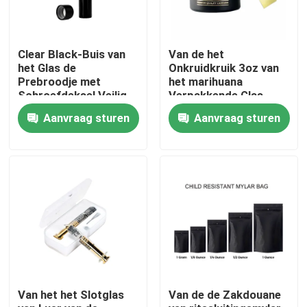
Over ons
Clear Black-Buis van
Van de het
het Glas de
Onkruidkruik 3oz van
Prebroodje met
het marihuana
Fabrieksreis
Schroefdeksel Veilig
Verpakkende Glas
voor kinderen
Zwarte Achtste de
Aanvraag sturen
Aanvraag sturen
22x116mm
Bloemkruik
Kwaliteitscontrole
Neem contact met ons op
Nieuws
Gevallen
Van het het Slotglas
Van de de Zakdouane
Aangepast wietpakket