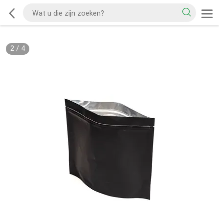
2
/
4