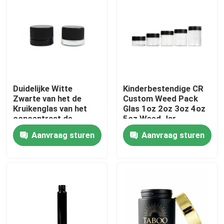
Duidelijke Witte
Kinderbestendige CR
Zwarte van het de
Custom Weed Pack
Kruikenglas van het
Glas 1oz 2oz 3oz 4oz
concentraat de
5oz Weed Jar
Waskruik Veilig voor
Aanvraag sturen
Aanvraag sturen
kinderen
Huis
Producten
Videos