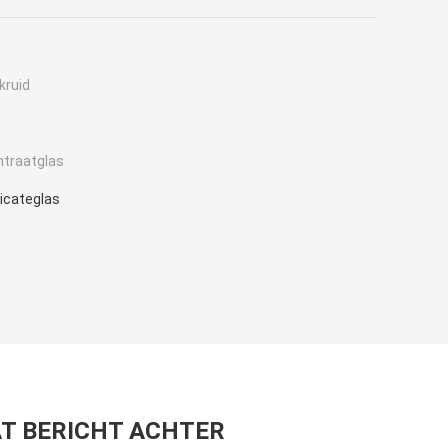
kruid
ntraatglas
licateglas
T BERICHT ACHTER