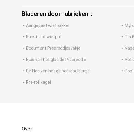
Bladeren door rubrieken：
Aangepast wietpakket
Myla
Kunststof wietpot
Tin B
Document Prebroodjesvakje
Vape
Buis van het glas de Prebroodje
Het 
De Fles van het glasdruppelbuisje
Pop-
Pre-roll kegel
Over