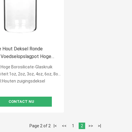
 Hout Deksel Ronde
 Voedselopslagpot Hoge
stendigheid
Hoge Borosilicate-Glaskruik
t:1oz, 2oz, 3oz, 4oz, 6oz, 8oz, 10oz, 18oz en meer.
l:Houten zuigingsdeksel
CONTACT NU
Page 2 of 2
|<
<<
1
2
>>
>|