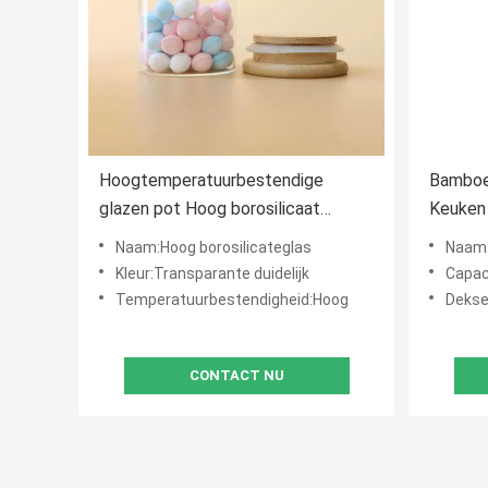
Hoogtemperatuurbestendige
Bamboe
glazen pot Hoog borosilicaat
Keuken
glaspot Verpakking
hittebe
Naam:Hoog borosilicateglas
Naam:
Kleur:Transparante duidelijk
Capacitei
Temperatuurbestendigheid:Hoog
Dekse
CONTACT NU