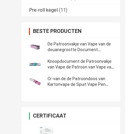
Pre-roll kegel
(11)
BESTE PRODUCTEN
De Patroonvakje van Vape van de
douanegrootte Document
Verpakkende Vakjes
Knoopdocument de Patroonvakje
van Vape de Patroon van Vape van
het Kindbewijs Verpakking
Cr-van de de Patroondoos van
Kartonvape de Spuit Vape Pen
Packaging
CERTIFICAAT