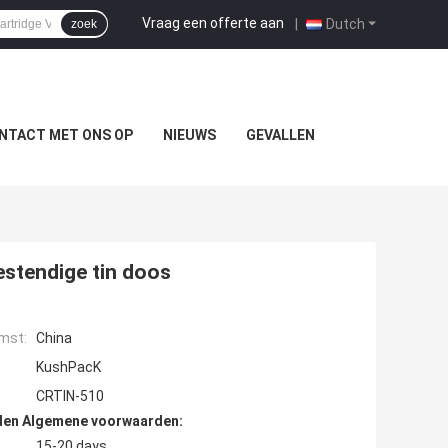
Vraag een offerte aan
|
Dutch
zoek
NTACT MET ONS OP
NIEUWS
GEVALLEN
estendige tin doos
mst:
China
KushPacK
CRTIN-510
den Algemene voorwaarden:
15-20 days