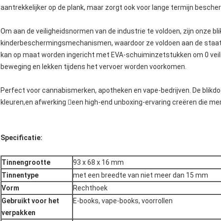
aantrekkelijker op de plank, maar zorgt ook voor lange termijn besche
Om aan de veiligheidsnormen van de industrie te voldoen, zijn onze bl
kinderbeschermingsmechanismen, waardoor ze voldoen aan de staats-
kan op maat worden ingericht met EVA-schuiminzetstukken om 0 veilig
beweging en lekken tijdens het vervoer worden voorkomen.
Perfect voor cannabismerken, apotheken en vape-bedrijven. De blikdo
kleuren,en afwerking een high-end unboxing-ervaring creëren die 
Specificatie
:
Tinnengrootte
93 x 68 x 16 mm
Tinnentype
met een breedte van niet meer dan 15 mm
Vorm
Rechthoek
Gebruikt voor het
E-books, vape-books, voorrollen
verpakken