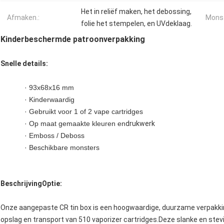
Het in reliëf maken, het debossing,
Afmaken.:
Monst
folie het stempelen, en UVdeklaag.
Kinderbeschermde patroonverpakking
Snelle details:
· 93x68x16 mm
· Kinderwaardig
· Gebruikt voor 1 of 2 vape cartridges
· Op maat gemaakte kleuren en
drukwerk
· Emboss / Deboss
· Beschikbare monsters
Beschrijving
Optie:
Onze aangepaste CR tin box is een hoogwaardige, duurzame verpakkin
opslag en transport van 510 vaporizer cartridges.Deze slanke en stev