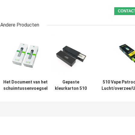
Andere Producten
Het Document van het
Gepaste
510 Vape Patro
schuimtussenvoegsel
kleurkarton 510
Lucht/overzee/U
Vakje Veilig voor
Vape-
voor Vape-Patr
kinderen 510 Vape-
Patroonhouder
versch
Patroondocument
Ladevakje