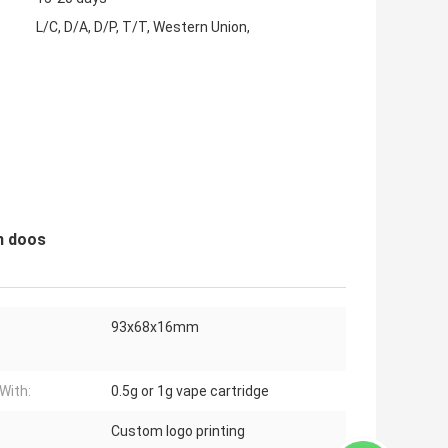
L/C, D/A, D/P, T/T, Western Union,
n doos
93x68x16mm
With:
0.5g or 1g vape cartridge
Custom logo printing