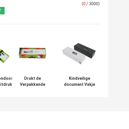
(
0
/ 3000)
ondoos door
Drukt de
Kindveilige
itdrukkelijke
Verpakkende
document Vakje
oonpakket Te
Doos van
Beschikbare THC
epen
douanelogo
Vape Verpakking
printing vaping
cartboard
cartridge door de
Lucht
verschepen/het