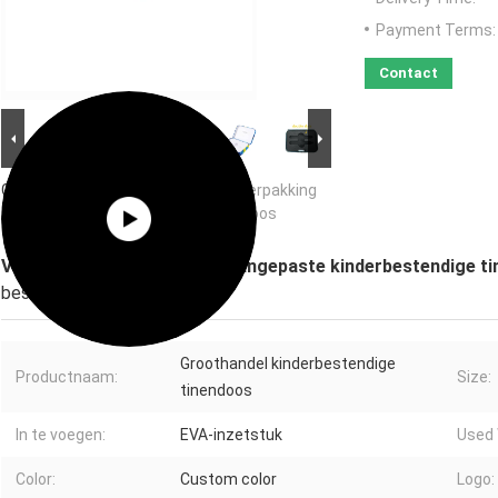
Payment Terms:
Contact
Grote Afbeelding :
Vape cartridge verpakking
aangepaste kinderbestendige tin doos
Vape cartridge verpakking aangepaste kinderbestendige ti
beschrijving
Groothandel kinderbestendige
Productnaam:
Size:
tinendoos
In te voegen:
EVA-inzetstuk
Used 
Color:
Custom color
Logo: