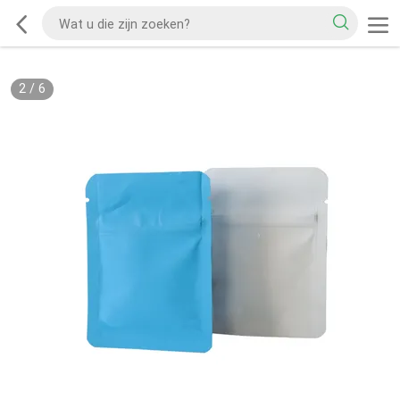
2
/
6