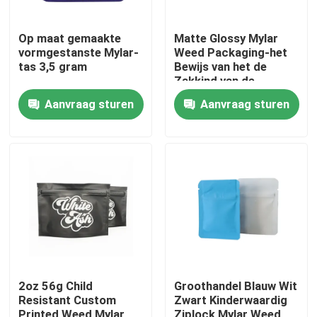
Op maat gemaakte
Matte Glossy Mylar
vormgestanste Mylar-
Weed Packaging-het
tas 3,5 gram
Bewijs van het de
Zakkind van de
uitgang
Aanvraag sturen
Aanvraag sturen
Huis
Producten
2oz 56g Child
Groothandel Blauw Wit
Resistant Custom
Zwart Kinderwaardig
Videos
Printed Weed Mylar
Ziplock Mylar Weed