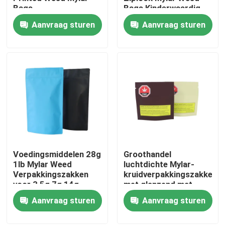
Bags
Bags Kinderwaardig
Verpakking
Aanvraag sturen
Aanvraag sturen
Over ons
Fabrieksreis
Kwaliteitscontrole
Neem contact met ons op
Voedingsmiddelen 28g
Groothandel
Nieuws
1lb Mylar Weed
luchtdichte Mylar-
Verpakkingszakken
kruidverpakkingszakken
voor 3,5g 7g 14g
met glanzend mat
Gevallen
Koekjes Bloem
oppervlak
Aanvraag sturen
Aanvraag sturen
Aangepast wietpakket