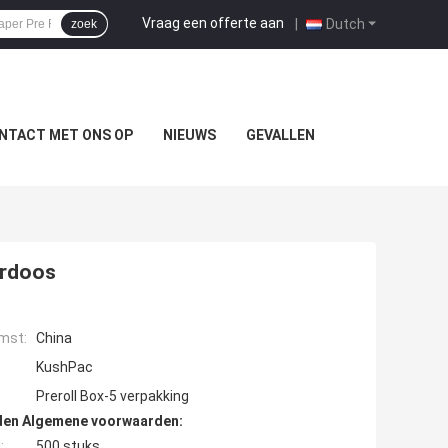
Vraag een offerte aan
|
Dutch
zoek
NTACT MET ONS OP
NIEUWS
GEVALLEN
erdoos
mst:
China
KushPac
Preroll Box-5 verpakking
den Algemene voorwaarden:
:
500 stuks