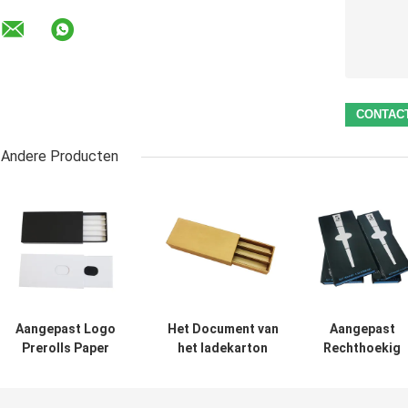
Andere Producten
Aangepast Logo
Het Document van
Aangepast
Prerolls Paper
het ladekarton
Rechthoekig
Box Delivery door
PredieBroodjesvakje
Document
de Lucht of door
Douane voor Kegels
Prebroodjesvak
Schip
3-12pcs wordt