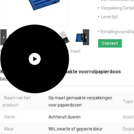
Verpakking Detail
Levertijd:
Betalingsconditi
Contact
Grote Afbeelding :
Kinderwaardig, op maat
gemaakte voorrolpapierdoos
Kinderwaardig, op maat gemaakte voorrolpapierdoos
beschrijving
Naam van het
Op maat gemaakte verpakkingen
Type:
product:
voor papierdozen
Vorm:
Achteruit duwen
Groot
Kleur:
Wit, zwarte of gepaste kleur
Drukw