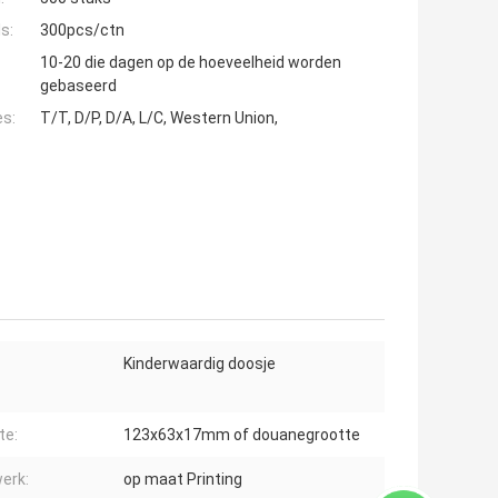
s:
300pcs/ctn
10-20 die dagen op de hoeveelheid worden
gebaseerd
es:
T/T, D/P, D/A, L/C, Western Union,
Kinderwaardig doosje
te:
123x63x17mm of douanegrootte
erk:
op maat Printing