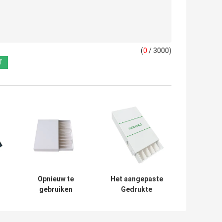
(
0
/ 3000)
Opnieuw te
Het aangepaste
gebruiken
Gedrukte
Kindbewijs 5 rolt
Document Vakje
je
pre de Ladedoos
van Prerolls voor
van de
Prerolls