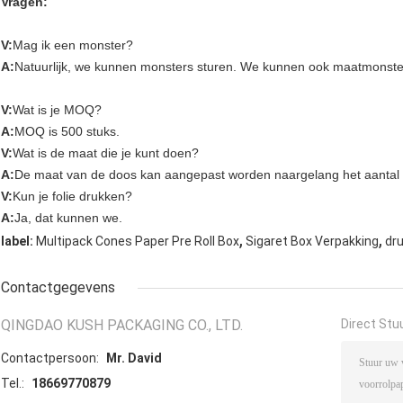
Vragen:
V:
Mag ik een monster?
A:
Natuurlijk, we kunnen monsters sturen. We kunnen ook maatmonste
V:
Wat is je MOQ?
A:
MOQ is 500 stuks.
V:
Wat is de maat die je kunt doen?
A:
De maat van de doos kan aangepast worden naargelang het aantal ke
V:
Kun je folie drukken?
A:
Ja, dat kunnen we.
,
,
label:
Multipack Cones Paper Pre Roll Box
Sigaret Box Verpakking
dru
Contactgegevens
QINGDAO KUSH PACKAGING CO., LTD.
Direct Stu
Contactpersoon:
Mr. David
Tel.:
18669770879