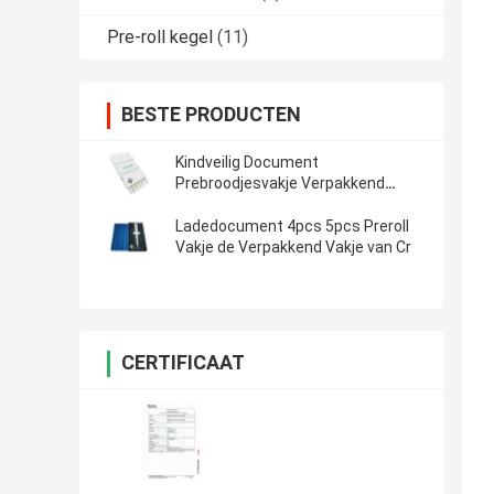
Pre-roll kegel
(11)
BESTE PRODUCTEN
Kindveilig Document
Prebroodjesvakje Verpakkend
Schuifdocument Klantgericht
Vakje
Ladedocument 4pcs 5pcs Preroll
Vakje de Verpakkend Vakje van Cr
CERTIFICAAT