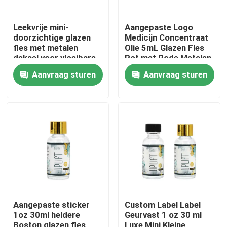
Leekvrije mini-
Aangepaste Logo
doorzichtige glazen
Medicijn Concentraat
fles met metalen
Olie 5mL Glazen Fles
deksel voor vloeibare
Pot met Rode Metalen
olie cosmetica
Deksel
Aanvraag sturen
Aanvraag sturen
Huis
Producten
Aangepaste sticker
Custom Label Label
1oz 30ml heldere
Geurvast 1 oz 30 ml
Videos
Boston glazen fles
Luxe Mini Kleine