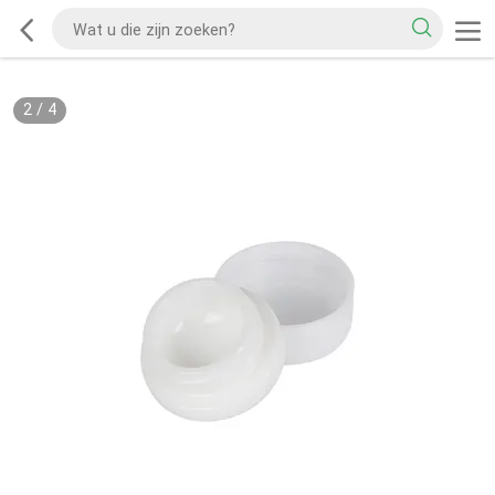
2
/
4