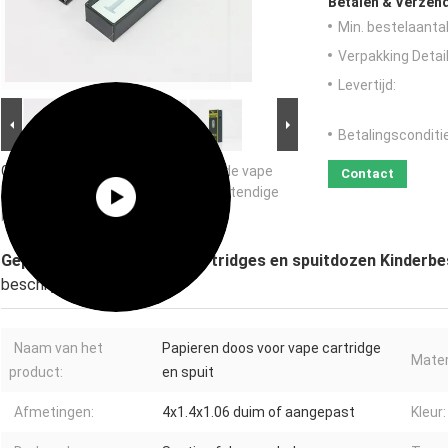
Betalen & Verzen
Min. bestelaantal
Verpakking Detail
Levertijd:
Betalingsconditi
Grote Afbeelding :
Gepersonaliseerde vape
Contact
cartridges en spuitdozen Kinderbestendige
papieren doos
Gepersonaliseerde vape cartridges en spuitdozen Kinderbe
beschrijving
Naam van het
Papieren doos voor vape cartridge
Mater
product:
en spuit
Afmetingen:
4x1.4x1.06 duim of aangepast
Kleur: