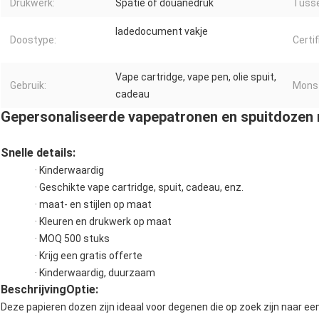
Drukwerk:
Spatie of douanedruk
Tusse
ladedocument vakje
Doostype:
Certif
Vape cartridge, vape pen, olie spuit,
Gebruik:
Monst
cadeau
Gepersonaliseerde vapepatronen en spuitdozen 
Snelle details:
· Kinderwaardig
· Geschikte vape cartridge, spuit, cadeau, enz.
· maat- en stijlen op maat
· Kleuren en drukwerk op maat
· MOQ 500 stuks
· Krijg een gratis offerte
· Kinderwaardig, duurzaam
Beschrijving
Optie:
Deze papieren dozen zijn ideaal voor degenen die op zoek zijn naar een