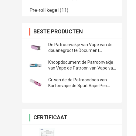
Pre-roll kegel
(11)
BESTE PRODUCTEN
De Patroonvakje van Vape van de
douanegrootte Document
Verpakkende Vakjes
Knoopdocument de Patroonvakje
van Vape de Patroon van Vape van
het Kindbewijs Verpakking
Cr-van de de Patroondoos van
Kartonvape de Spuit Vape Pen
Packaging
CERTIFICAAT