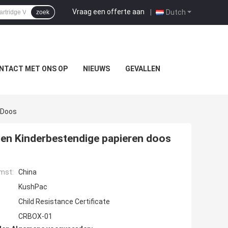
Vraag een offerte aan
|
Dutch
zoek
NTACT MET ONS OP
NIEUWS
GEVALLEN
 Doos
zen Kinderbestendige papieren doos
mst:
China
KushPac
Child Resistance Certificate
CRBOX-01