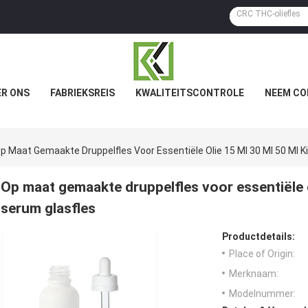
R ONS
FABRIEKSREIS
KWALITEITSCONTROLE
NEEM CO
p Maat Gemaakte Druppelfles Voor Essentiële Olie 15 Ml 30 Ml 50 Ml 
Op maat gemaakte druppelfles voor essentiële o
serum glasfles
Productdetails:
Place of Origin:
Merknaam:
Modelnummer: