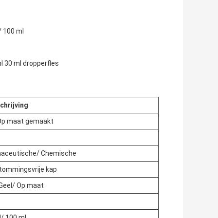
/ 100 ml
ml 30 ml dropperfles
chrijving
 Op maat gemaakt
rmaceutische/ Chemische
tommingsvrije kap
 Geel/ Op maat
l/ 100 ml