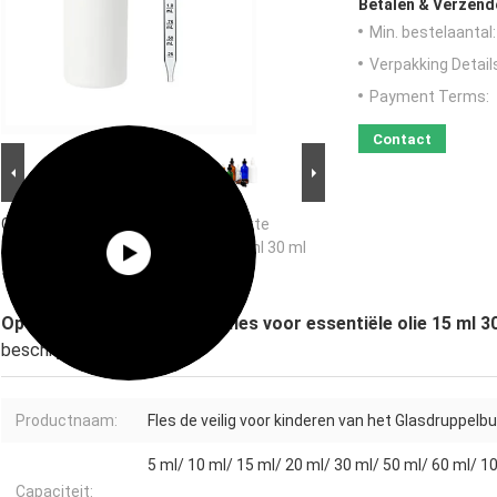
Betalen & Verzen
Min. bestelaantal:
Verpakking Detail
Payment Terms:
Contact
Grote Afbeelding :
Op maat gemaakte
druppelfles voor essentiële olie 15 ml 30 ml
50 ml kinderwaardig serum glasfles
Op maat gemaakte druppelfles voor essentiële olie 15 ml 3
beschrijving
Productnaam:
Fles de veilig voor kinderen van het Glasdruppelbu
5 ml/ 10 ml/ 15 ml/ 20 ml/ 30 ml/ 50 ml/ 60 ml/ 1
Capaciteit: