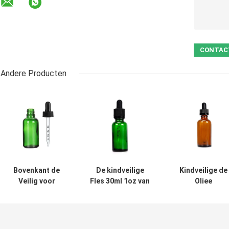
Andere Producten
Bovenkant de
De kindveilige
Kindveilige de
Veilig voor
Fles 30ml 1oz van
Oliee
kinderen van 30ml
het
Vloeistoffen va
1oz Amber Glass
Glasdruppelbuisje
glasamber
Dropper Bottle
ontruimt Blauwe
dropper bottle
With voor
Amber Green
for canabiss