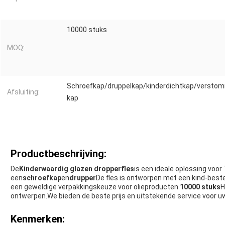
10000 stuks
MOQ:
Schroefkap/druppelkap/kinderdichtkap/verstom
Afsluiting:
kap
Productbeschrijving:
De
Kinderwaardig glazen dropperfles
is een ideale oplossing voor
een
schroefkap
en
drupper
De fles is ontworpen met een kind-bestend
een geweldige verpakkingskeuze voor olieproducten.
10000 stuks
H
ontwerpen.We bieden de beste prijs en uitstekende service voor u
Kenmerken: