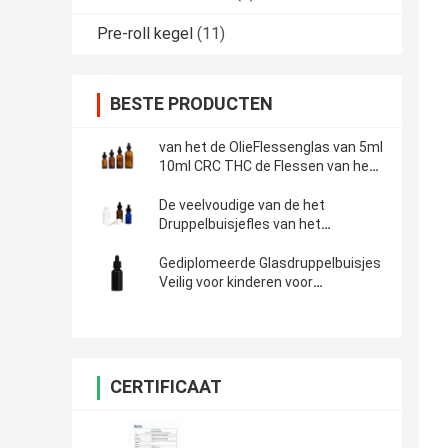
Pre-roll kegel
(11)
BESTE PRODUCTEN
van het de OlieFlessenglas van 5ml
10ml CRC THC de Flessen van het
de Tintdruppelbuisje
De veelvoudige van de het
Druppelbuisjefles van het
Grootteglas Fles Veilig voor
kinderen van het de Etherische
Gediplomeerde Glasdruppelbuisjes
oliedruppelbuisje
Veilig voor kinderen voor
Etherische oliën Matt Black
CERTIFICAAT