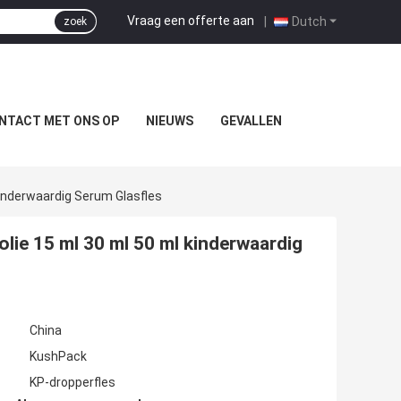
Vraag een offerte aan
|
Dutch
zoek
NTACT MET ONS OP
NIEUWS
GEVALLEN
Kinderwaardig Serum Glasfles
lie 15 ml 30 ml 50 ml kinderwaardig
China
KushPack
KP-dropperfles