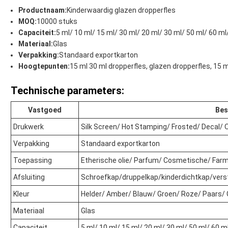
Productnaam:
Kinderwaardig glazen dropperfles
MOQ:
10000 stuks
Capaciteit:
5 ml/ 10 ml/ 15 ml/ 30 ml/ 20 ml/ 30 ml/ 50 ml/ 60 ml
Materiaal:
Glas
Verpakking:
Standaard exportkarton
Hoogtepunten:
15 ml 30 ml dropperfles, glazen dropperfles, 15 
Technische parameters:
Vastgoed
Bes
Drukwerk
Silk Screen/ Hot Stamping/ Frosted/ Decal/
Verpakking
Standaard exportkarton
Toepassing
Etherische olie/ Parfum/ Cosmetische/ Fa
Afsluiting
Schroefkap/druppelkap/kinderdichtkap/vers
Kleur
Helder/ Amber/ Blauw/ Groen/ Roze/ Paars/
Materiaal
Glas
Capaciteit
5 ml/ 10 ml/ 15 ml/ 20 ml/ 30 ml/ 50 ml/ 60 m