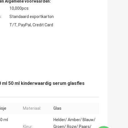
den Algemene voorwaarden:
10,000pcs
s:
Standaard exportkarton
T/T, PayPal, Credit Card
0 ml 50 ml kinderwaardig serum glasfles
isje
Materiaal:
Glas
00 ml
Helder/ Amber/ Blauw/
Kleur:
Groen/ Roze/ Paars/