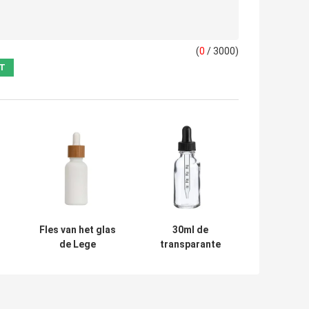
(
0
/ 3000)
Fles van het glas
30ml de
de Lege
transparante
n
Druppelbuisje met
Duidelijke
Fles van de
Flessen van de
Bamboe de
het
Houten Hoogste
Flessenglastint