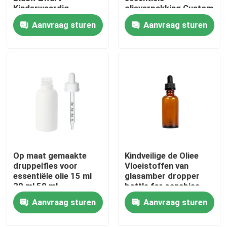
Kinderwaardig
olieverpakking Custom
Glasflesje met
15ml 30ml 50ml 100ml
Aanvraag sturen
Aanvraag sturen
dropper
serumfles met druppel
Over ons
Fabrieksreis
Kwaliteitscontrole
Neem contact met ons op
Op maat gemaakte
Kindveilige de Oliee
Nieuws
druppelfles voor
Vloeistoffen van
essentiële olie 15 ml
glasamber dropper
30 ml 50 ml
bottle for canabiss
Gevallen
kinderwaardig serum
Aanvraag sturen
Aanvraag sturen
glasfles
Aangepast wietpakket