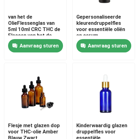
van het de
Gepersonaliseerde
OlieFlessenglas van
kleurendruppelfles
5ml 10ml CRC THC de
voor essentiële oliën
Flessen van het de
en serum
Tintdruppelbuisje
kindbestendig zwart
Aanvraag sturen
Aanvraag sturen
glasfles met druppel
Huis
Producten
Flesje met glazen dop
Kinderwaardig glazen
voor THC-olie Amber
druppelfles voor
Videos
Blauw Zwart
essentiële