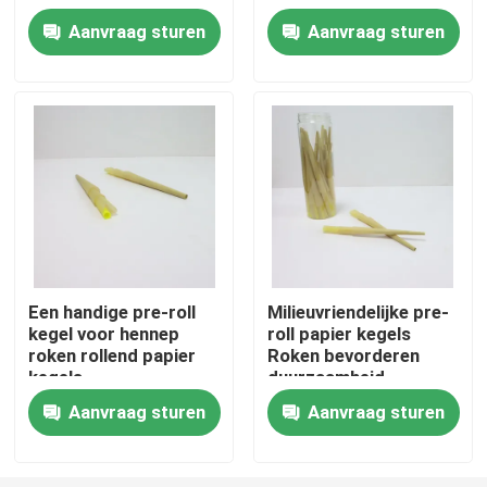
milieuvriendelijk
Aanvraag sturen
Aanvraag sturen
rollend kegelpapier
Over ons
Fabrieksreis
Kwaliteitscontrole
Neem contact met ons op
Een handige pre-roll
Milieuvriendelijke pre-
kegel voor hennep
roll papier kegels
Nieuws
roken rollend papier
Roken bevorderen
kegels
duurzaamheid
Gevallen
Aanvraag sturen
Aanvraag sturen
Aangepast wietpakket