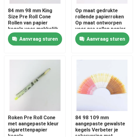
84 mm 98 mm King
Op maat gedrukte
Size Pre Roll Cone
rollende papierroken
Rollen van papier
Op maat ontworpen
kegels voor makkelijk
voor pre rollen papier
roken
kegelverpakking
Aanvraag sturen
Aanvraag sturen
Huis
Producten
Roken Pre Roll Cone
84 98 109 mm
met aangepaste kleur
aangepaste gewalste
sigarettenpapier
kegels Verbeter je
Videos
kegels
rokervaring met