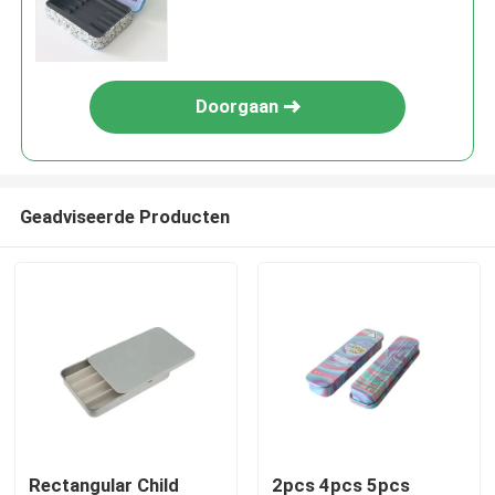
5pcs Preroll
Doorgaan
Geadviseerde Producten
Rectangular Child
2pcs 4pcs 5pcs