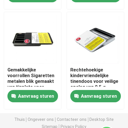
Over ons
Fabrieksreis
Kwaliteitscontrole
Gemakkelijke
Rechtehoekige
Neem contact met ons op
voorrollen Sigaretten
kindervriendelijke
metalen blik gemaakt
tinendoos voor veilige
van tinplate voor
opslag van 0,5 g
Nieuws
duurzame en stijlvolle
voorrollen en eetbare
Aanvraag sturen
Aanvraag sturen
opslag
producten
Gevallen
Thuis
Ongeveer ons
Contacteer ons
Desktop Site
Aangepast wietpakket
Sitemap
Privacy Policy