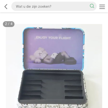
2
/
4