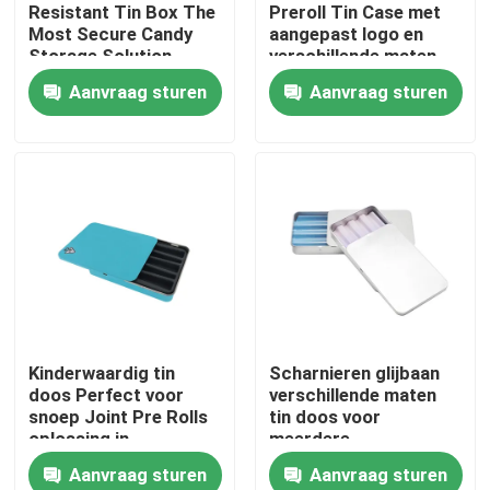
Resistant Tin Box The
Preroll Tin Case met
Most Secure Candy
aangepast logo en
Storage Solution
verschillende maten
Aanvraag sturen
Aanvraag sturen
Huis
Kinderwaardig tin
Scharnieren glijbaan
doos Perfect voor
verschillende maten
Producten
snoep Joint Pre Rolls
tin doos voor
oplossing in
meerdere
verschillende maten
gezamenlijke prerolls
Aanvraag sturen
Aanvraag sturen
kind resistent ontwerp
Videos