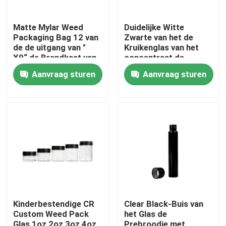
Matte Mylar Weed
Duidelijke Witte
Packaging Bag 12 van
Zwarte van het de
de de uitgang van "
Kruikenglas van het
X9“ de Brandkast van
concentraat de
het de Zakkind
Waskruik Veilig voor
Aanvraag sturen
Aanvraag sturen
kinderen
Huis
Producten
Kinderbestendige CR
Clear Black-Buis van
Custom Weed Pack
het Glas de
Videos
Glas 1oz 2oz 3oz 4oz
Prebroodje met