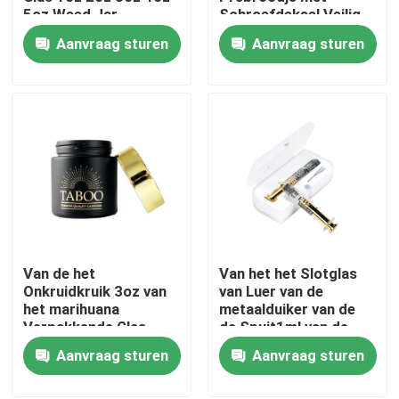
5oz Weed Jar
Schroefdeksel Veilig
voor kinderen
Aanvraag sturen
Aanvraag sturen
22x116mm
Over ons
Fabrieksreis
Kwaliteitscontrole
Neem contact met ons op
Van de het
Van het het Slotglas
Nieuws
Onkruidkruik 3oz van
van Luer van de
het marihuana
metaalduiker van de
Verpakkende Glas
de Spuit1ml van de
Gevallen
Zwarte Achtste de
Oliespuiten de Zilveren
Aanvraag sturen
Aanvraag sturen
Bloemkruik
Gouden Duiker
Aangepast wietpakket