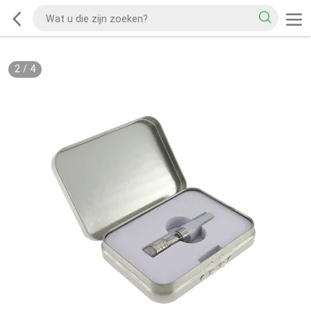
2
/
4