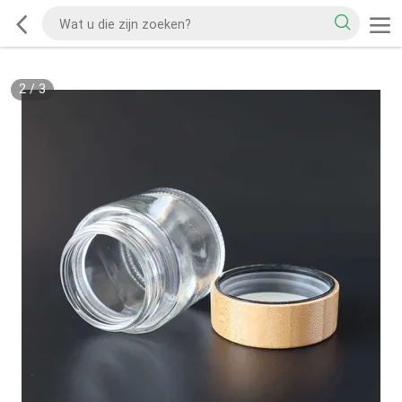
2
/
3