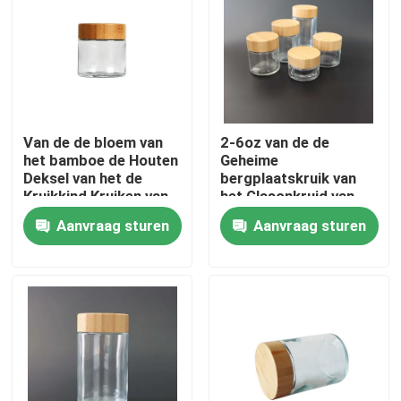
Over ons
Fabrieksreis
Van de de bloem van
2-6oz van de de
het bamboe de Houten
Geheime
Kwaliteitscontrole
Deksel van het de
bergplaatskruik van
Kruikkind Kruiken van
het Glasonkruid van
het het Bewijsglas
het het Kindbewijs van
Neem contact met ons op
Aanvraag sturen
Aanvraag sturen
het het Bamboedeksel
het Glas 8ste Kruik
Nieuws
Gevallen
Aangepast wietpakket