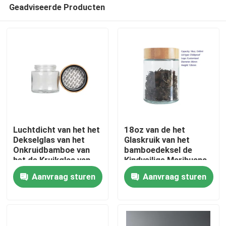
Geadviseerde Producten
Luchtdicht van het het
18oz van de het
Dekselglas van het
Glaskruik van het
Onkruidbamboe van
bamboedeksel de
Huis
het de Kruikglas van
Kindveilige Marihuana
de de Geheime
die de Grote Kruik van
Aanvraag sturen
Aanvraag sturen
bergplaatskruik de
de Hennepbloem
Geurbewijs
verpakken
Producten
Videos