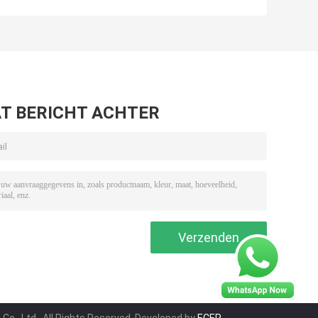
s
Bamboedeksel
van het
Kruik van de de
Glasonkruid van
bloem
het het
Luchtdichte
Kindbewijs van
het het
Bamboedeksel
het Glas 8ste
T BERICHT ACHTER
Kruik