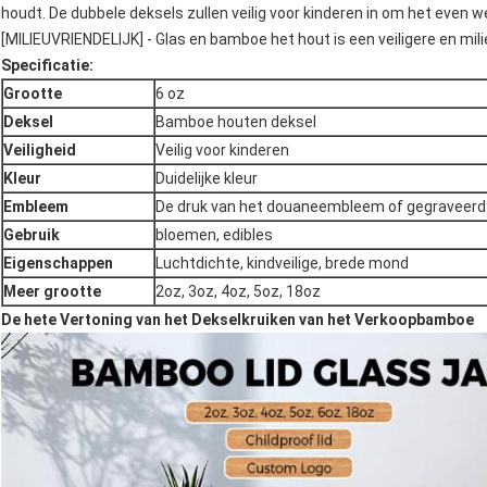
houdt. De dubbele deksels zullen veilig voor kinderen in om het even w
[MILIEUVRIENDELIJK] - Glas en bamboe het hout is een veiligere en mil
Specificatie:
Grootte
6 oz
Deksel
Bamboe houten deksel
Veiligheid
Veilig voor kinderen
Kleur
Duidelijke kleur
Embleem
De druk van het douaneembleem of gegraveerd
Gebruik
bloemen, edibles
Eigenschappen
Luchtdichte, kindveilige, brede mond
Meer grootte
2oz, 3oz, 4oz, 5oz, 18oz
De hete Vertoning van het Dekselkruiken van het Verkoopbamboe