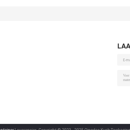
het
de het Glaskruik
Kindveilige Gla
Onkruidbamboe
van het het
van het
van het de
Glasonkruid het
Grootte18oz
Kruikglas van de
Duidelijke Bewijs
Bamboe voor
de Geheime
van het de
CBD-Bloem
bergplaatskruik
Kruikkind
de Geurbewijs
LAA