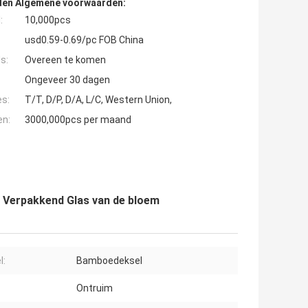
den Algemene voorwaarden:
:
10,000pcs
usd0.59-0.69/pc FOB China
s:
Overeen te komen
Ongeveer 30 dagen
es:
T/T, D/P, D/A, L/C, Western Union,
en:
3000,000pcs per maand
id Verpakkend Glas van de bloem
l:
Bamboedeksel
Ontruim