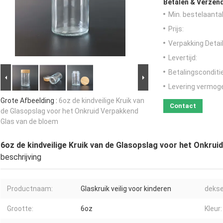
Betalen & Verzen
Min. bestelaantal
Prijs:
Verpakking Detail
Levertijd:
Betalingsconditi
Levering vermog
Grote Afbeelding :
6oz de kindveilige Kruik van
Contact
de Glasopslag voor het Onkruid Verpakkend
Glas van de bloem
6oz de kindveilige Kruik van de Glasopslag voor het Onkru
beschrijving
Productnaam:
Glaskruik veilig voor kinderen
dekse
Grootte:
6oz
Kleur: