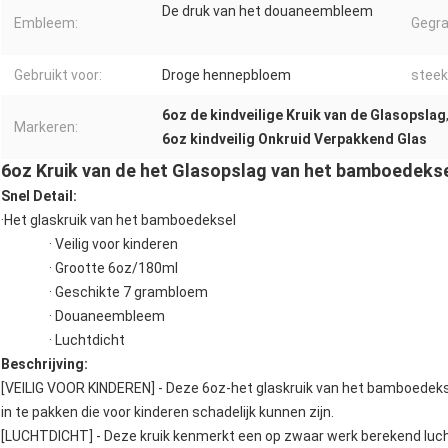
De druk van het douaneembleem
Embleem:
Gegr
Gebruikt voor:
Droge hennepbloem
steek
6oz de kindveilige Kruik van de Glasopslag
Markeren:
6oz kindveilig Onkruid Verpakkend Glas
6oz Kruik van de het Glasopslag van het bamboedekse
Snel Detail:
·Het glaskruik van het bamboedeksel
· Veilig voor kinderen
· Grootte 6oz/180ml
· Geschikte 7 grambloem
· Douaneembleem
· Luchtdicht
Beschrijving:
[VEILIG VOOR KINDEREN] - Deze 6oz-het glaskruik van het bamboedeksel
in te pakken die voor kinderen schadelijk kunnen zijn.
[LUCHTDICHT] - Deze kruik kenmerkt een op zwaar werk berekend luch