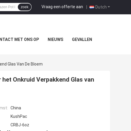
Vraag een offerte aan
|
Dutch
zoek
NTACT MET ONS OP
NIEUWS
GEVALLEN
kkend Glas Van De Bloem
or het Onkruid Verpakkend Glas van
mst:
China
KushPac
CRBJ-6oz