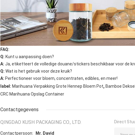
FAQ:
Q:
Kunt u aanpassing doen?
A:
Ja, etiketteert de volledige douane/stickers beschikbaar voor de krui
Q:
Wat is het gebruik voor deze kruik?
A:
Perfectioneer voor bloem, concentraten, edibles, en meer!
,
label:
Marihuana Verpakking Grote Hennep Bloem Pot
Bamboe Deksel
CRC Marihuana Opslag Container
Contactgegevens
QINGDAO KUSH PACKAGING CO., LTD.
Direct Stu
Contactpersoon:
Mr. David