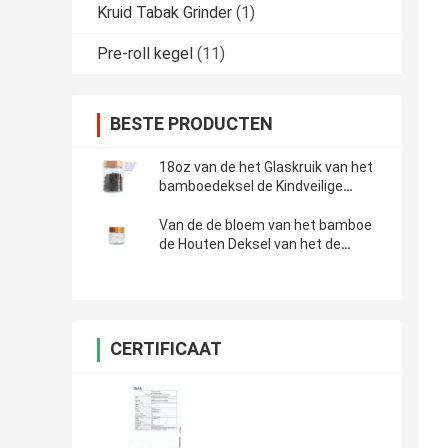
Kruid Tabak Grinder
(1)
Pre-roll kegel
(11)
BESTE PRODUCTEN
18oz van de het Glaskruik van het
bamboedeksel de Kindveilige
Marihuana die de Grote Kruik van
de Hennepbloem verpakken
Van de de bloem van het bamboe
de Houten Deksel van het de
Kruikkind Kruiken van het het
Bewijsglas
CERTIFICAAT