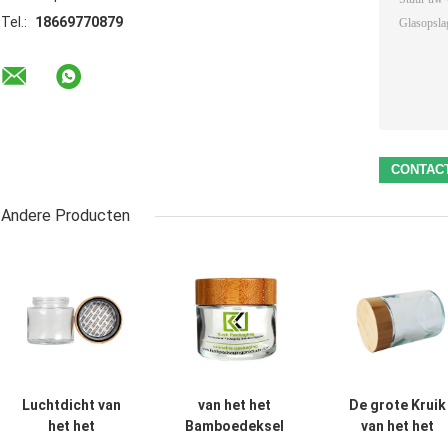
Tel.:
18669770879
Andere Producten
Luchtdicht van
van het het
De grote Kruik
het het
Bamboedeksel
van het het
Dekselglas van
van 2oz CBD van
Deksel