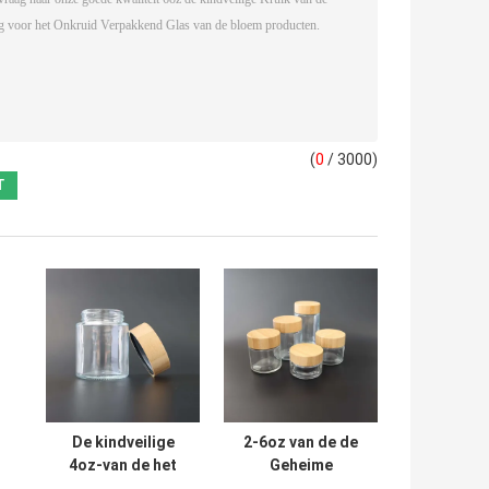
(
0
/ 3000)
De kindveilige
2-6oz van de de
4oz-van de het
Geheime
Glaskruik van het
bergplaatskruik