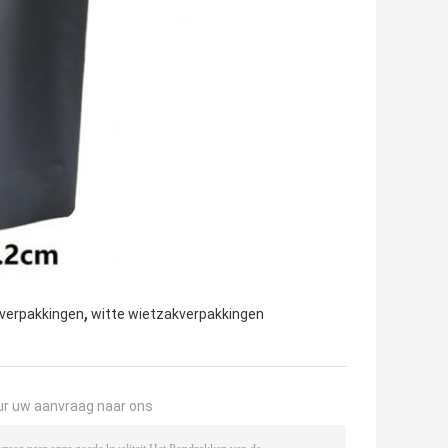
,
verpakkingen
witte wietzakverpakkingen
ur uw aanvraag naar ons