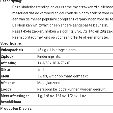
Beschrijving:
Deze kinderbestendige en duurzame mylarzakken zijn allema
materiaal dat de versheid en geur van de bloem afdicht voor e
een van de meest populaire compliant verpakkingen voor de tel
De kleur kan wit, zwart of een andere aangepaste kleur zijn.
Naast 454g zakken, maken we ook 1g, 3.5g, 7g, 14g en 28g zak
Neem contact met ons op voor een offerte of een monster.
Specificatie
:
Vulcapaciteit
454 g / 1 lb droge bloem
Ziplock
Kindervrije rits.
Afmeting
14 3/5" x 16 3/7" x 6"
Dikte
5mil
Kleur
Zwart, wit of op maat gemaakt
Afmaken.
Mat, glanzend
Logo's
Persoonlijke logo's kunnen worden gedrukt
Meer afmetingen
1 g, 1/8 oz, 1/4 oz, 1/2 oz, 1 oz
beschikbaar
Producten Display: