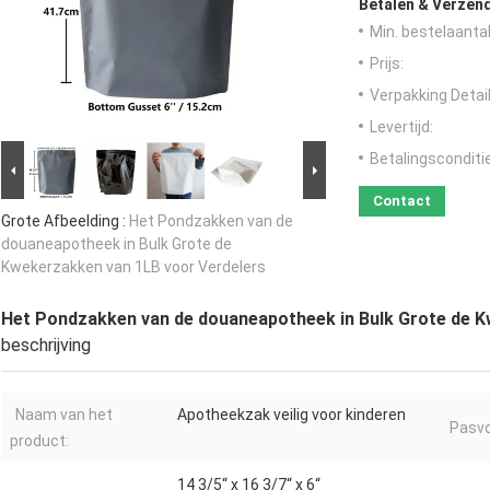
Betalen & Verzen
Min. bestelaantal
Prijs:
Verpakking Detail
Levertijd:
Betalingsconditi
Contact
Grote Afbeelding :
Het Pondzakken van de
douaneapotheek in Bulk Grote de
Kwekerzakken van 1LB voor Verdelers
Het Pondzakken van de douaneapotheek in Bulk Grote de K
beschrijving
Naam van het
Apotheekzak veilig voor kinderen
Pasv
product:
14 3/5“ x 16 3/7“ x 6“