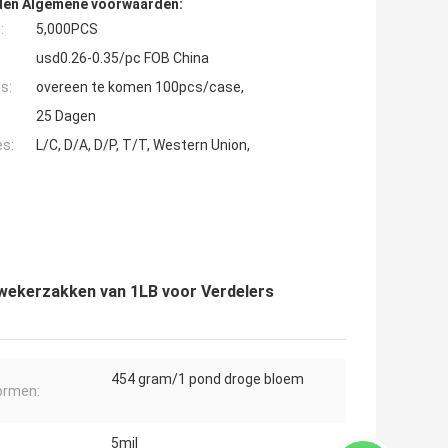
den Algemene voorwaarden:
:
5,000PCS
usd0.26-0.35/pc FOB China
s:
overeen te komen 100pcs/case,
25 Dagen
es:
L/C, D/A, D/P, T/T, Western Union,
wekerzakken van 1LB voor Verdelers
454 gram/1 pond droge bloem
ormen:
5mil