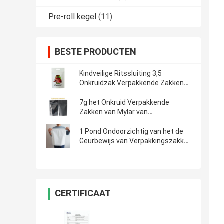
Pre-roll kegel
(11)
BESTE PRODUCTEN
Kindveilige Ritssluiting 3,5
Onkruidzak Verpakkende Zakken
van het 1/8 Ons3.5g de Exotische
Onkruid
7g het Onkruid Verpakkende
Zakken van Mylar van
hennepbloemen
1 Pond Ondoorzichtig van het de
Geurbewijs van Verpakkingszakken
het Kindbewijs
CERTIFICAAT