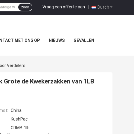
Vraag een offerte aan
|
Dutch
zoek
NTACT MET ONS OP
NIEUWS
GEVALLEN
oor Verdelers
k Grote de Kwekerzakken van 1LB
mst:
China
KushPac
CRMB-1lb