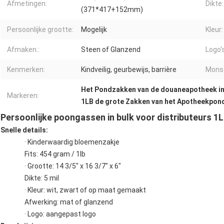
Afmetingen:
Dikte:
(371*417+152mm)
Persoonlijke grootte:
Mogelijk
Kleur:
Afmaken.:
Steen of Glanzend
Logo's
Kenmerken:
Kindveilig, geurbewijs, barrière
Monst
Het Pondzakken van de douaneapotheek i
Markeren:
1LB de grote Zakken van het Apotheekpon
Persoonlijke poongassen in bulk voor distributeurs 1
Snelle details:
· Kinderwaardig bloemenzakje
Fits: 454 gram / 1lb
· Grootte: 14 3/5" x 16 3/7" x 6"
Dikte: 5 mil
· Kleur: wit, zwart of op maat gemaakt
Afwerking: mat of glanzend
· Logo: aangepast logo