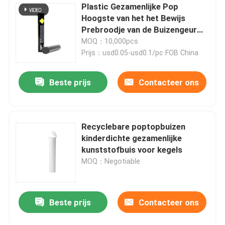
Plastic Gezamenlijke Pop
Hoogste van het het Bewijs
Prebroodje van de Buizengeur
Buis 80mm 98mm 110mm
MOQ：10,000pcs
116mm
Prijs：usd0.05-usd0.1/pc FOB China
Beste prijs
Contacteer ons
Recyclebare poptopbuizen
kinderdichte gezamenlijke
kunststofbuis voor kegels
MOQ：Negotiable
Beste prijs
Contacteer ons