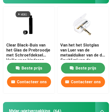
Mylar-wietverpakking
De Kruik van het glasonkruid
Kunststof wietpot
Clear Black-Buis van
Van het het Slotglas
het Glas de Prebroodje
van Luer van de
met Schroefdeksel
metaalduiker van de de
Veilig voor kinderen
Spuit1ml van de
Tin Box veilig voor kinderen
22x116mm
Oliespuiten de Zilveren
Beste prijs
Beste prijs
Gouden Duiker
Luer Lock glazen spuit
Contacteer ons
Contacteer ons
Document Prebroodjesvakje
Andere papieren dozen
Mylar-wietverpakking
(64)