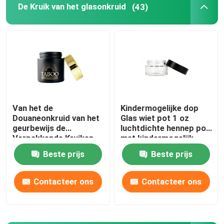
De Kruik van het glasonkruid
(43)
Kruid Tabak Grinder
Pre-roll kegel
Van het de
Kindermogelijke dop
Douaneonkruid van het
Glas wiet pot 1 oz
geurbewijs de
luchtdichte hennep pot
Verpakkende Kruiken
met kindermogelijk
3.5g voor bloem
deksel
Beste prijs
Beste prijs
Contacteer ons
Contacteer ons