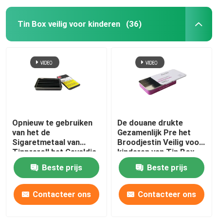
Tin Box veilig voor kinderen
(36)
Opnieuw te gebruiken
De douane drukte
van het de
Gezamenlijk Pre het
Sigaretmetaal van
Broodjestin Veilig voor
Tinpreroll het Gevaldia
kinderen van Tin Box
Veilig voor kinderen Tin
For Edible
Beste prijs
Beste prijs
Box
Contacteer ons
Contacteer ons