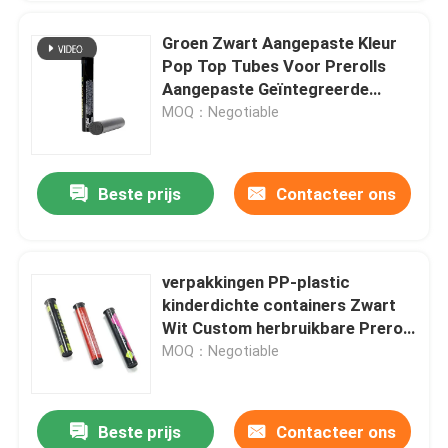
Groen Zwart Aangepaste Kleur
Pop Top Tubes Voor Prerolls
Aangepaste Geïntegreerde
Plastic Tubes Voor Sigaretten
MOQ：Negotiable
Beste prijs
Contacteer ons
verpakkingen PP-plastic
kinderdichte containers Zwart
Wit Custom herbruikbare Preroll
Pop Top Tubes
MOQ：Negotiable
Beste prijs
Contacteer ons