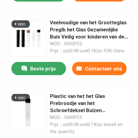
Veelvoudige van het Grootteglas
Preglb het Glas Gezamenlijke
Buis Veilig voor kinderen van de
het Broodjesbuis
MOQ：5000PCS
Prijs：usd0.08-usd0.18/pc FOB China
Beste prijs
Contacteer ons
Plastic van het het Glas
Prebroodje van het
Schroefdeksel Buizen
22x120mm Duidelijke
MOQ：5000PCS
Gezamenlijke Buis
Prijs：usd0.08-usd0.14/pc based on
the quantity