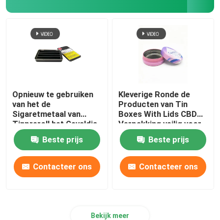
Kruid Tabak Grinder
Pre-roll kegel
Opnieuw te gebruiken
Kleverige Ronde de
van het de
Producten van Tin
Sigaretmetaal van
Boxes With Lids CBD
Tinpreroll het Gevaldia
Verpakking veilig voor
Veilig voor kinderen Tin
kinderen
Beste prijs
Beste prijs
Box
Contacteer ons
Contacteer ons
Bekijk meer