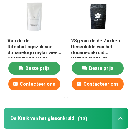
Over ons
Fabrieksreis
Van de de
28g van de de Zakken
Ritssluitingszak van
Resealable van het
douanelogo mylar weed
douaneonkruid
Kwaliteitscontrole
packaging 14G de
Verpakkende de
bloem Verpakking
Bloemzakken
Beste prijs
Beste prijs
Neem contact met ons op
Contacteer ons
Contacteer ons
Nieuws
Gevallen
De Kruik van het glasonkruid
(43)
Aangepast wietpakket