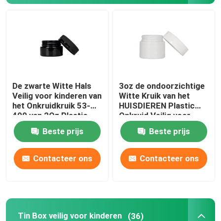
Vape cartridge verpakking
De Kruik van het concentraatglas
De zwarte Witte Hals
3oz de ondoorzichtige
Buis van het glas de Prebroodje
Veilig voor kinderen van
Witte Kruik van het
het Onkruidkruik 53-
HUISDIEREN Plastic
400 van 2Oz Plastic
Onkruid Veilig voor
Het Glaskruik van het bamboedeksel
eindigt
kinderen
Beste prijs
Beste prijs
De Kruik van het Borosilicateglas
Contacteer ons
Contacteer ons
De Fles van het glasdruppelbuisje
Pop-top buizen
Tin Box veilig voor kinderen
(36)