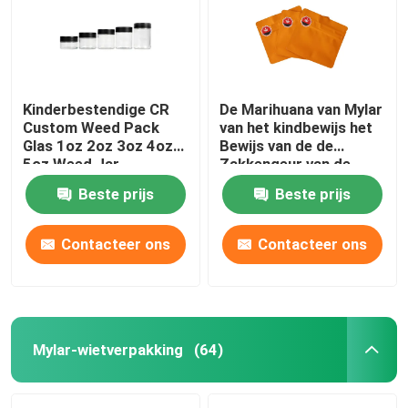
Kinderbestendige CR
De Marihuana van Mylar
Custom Weed Pack
van het kindbewijs het
Glas 1oz 2oz 3oz 4oz
Bewijs van de de
5oz Weed Jar
Zakkengeur van de
Verpakkingsritssluiting
Beste prijs
Beste prijs
Contacteer ons
Contacteer ons
Huis
Producten
Mylar-wietverpakking
(64)
Videos