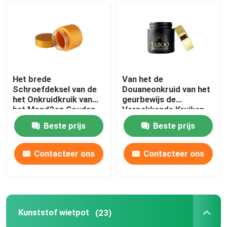
Mylar-wietverpakking
De Kruik van het glasonkruid
Het brede
Van het de
Schroefdeksel van de
Douaneonkruid van het
Kunststof wietpot
het Onkruidkruik van
geurbewijs de
het Mond2oz Gouden
Verpakkende Kruiken
Glas voor
3.5g voor bloem
Tin Box veilig voor kinderen
Beste prijs
Beste prijs
Contacteer ons
Contacteer ons
Luer Lock glazen spuit
Document Prebroodjesvakje
Kunststof wietpot
(23)
Andere papieren dozen