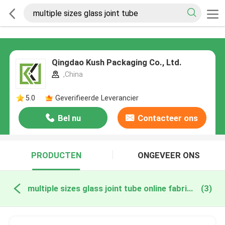
Qingdao Kush Packaging Co., Ltd.
,China
5.0
Geverifieerde Leverancier
Bel nu
Contacteer ons
PRODUCTEN
ONGEVEER ONS
multiple sizes glass joint tube online fabricage
(3)