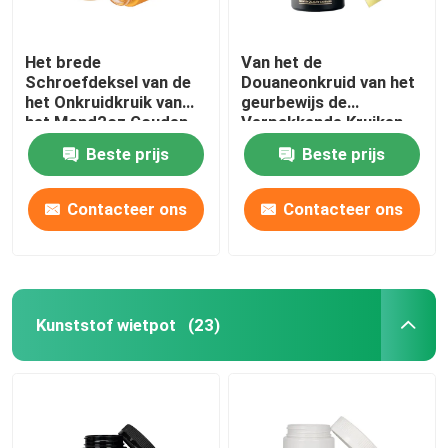
Het brede
Van het de
Schroefdeksel van de
Douaneonkruid van het
het Onkruidkruik van
geurbewijs de
het Mond2oz Gouden
Verpakkende Kruiken
Glas voor
3.5g voor bloem
Beste prijs
Beste prijs
Contacteer ons
Contacteer ons
Kunststof wietpot
(23)