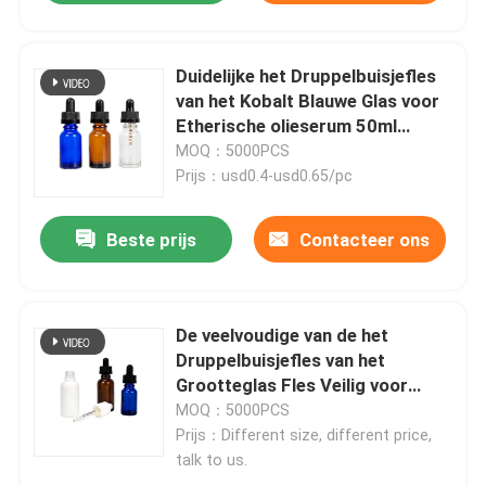
Duidelijke het Druppelbuisjefles
van het Kobalt Blauwe Glas voor
Etherische olieserum 50ml
100ml
MOQ：5000PCS
Prijs：usd0.4-usd0.65/pc
Beste prijs
Contacteer ons
De veelvoudige van de het
Druppelbuisjefles van het
Grootteglas Fles Veilig voor
kinderen van het de Etherische
MOQ：5000PCS
oliedruppelbuisje
Prijs：Different size, different price,
talk to us.