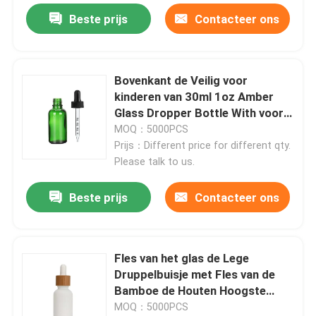
Beste prijs
Contacteer ons
Bovenkant de Veilig voor
kinderen van 30ml 1oz Amber
Glass Dropper Bottle With voor
Hennepolie
MOQ：5000PCS
Prijs：Different price for different qty.
Please talk to us.
Beste prijs
Contacteer ons
Fles van het glas de Lege
Druppelbuisje met Fles van de
Bamboe de Houten Hoogste
30ml Etherische olie
MOQ：5000PCS