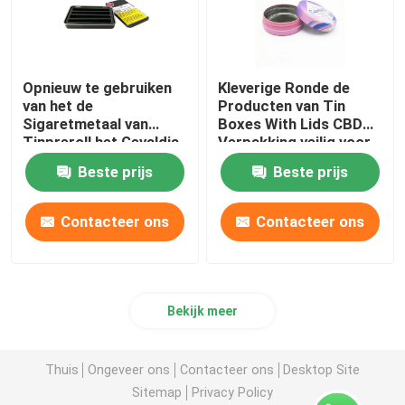
Opnieuw te gebruiken
Kleverige Ronde de
van het de
Producten van Tin
Sigaretmetaal van
Boxes With Lids CBD
Tinpreroll het Gevaldia
Verpakking veilig voor
Veilig voor kinderen Tin
kinderen
Beste prijs
Beste prijs
Box
Contacteer ons
Contacteer ons
Bekijk meer
Thuis
Ongeveer ons
Contacteer ons
Desktop Site
Sitemap
Privacy Policy