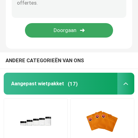
Mylar-wietverpakking
De Kruik van het glasonkruid
Kunststof wietpot
ANDERE CATEGORIEËN VAN ONS
Tin Box veilig voor kinderen
Aangepast wietpakket
(17)
Luer Lock glazen spuit
Document Prebroodjesvakje
Andere papieren dozen