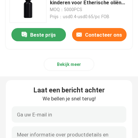
kinderen voor Etherische oliën
Matt Black
MOQ：5000PCS
Prijs：usd0.4-usd0.65/pc FOB
Over ons
Beste prijs
Contacteer ons
Fabrieksreis
Kwaliteitscontrole
Bekijk meer
Neem contact met ons op
Laat een bericht achter
Nieuws
We bellen je snel terug!
Gevallen
Aangepast wietpakket