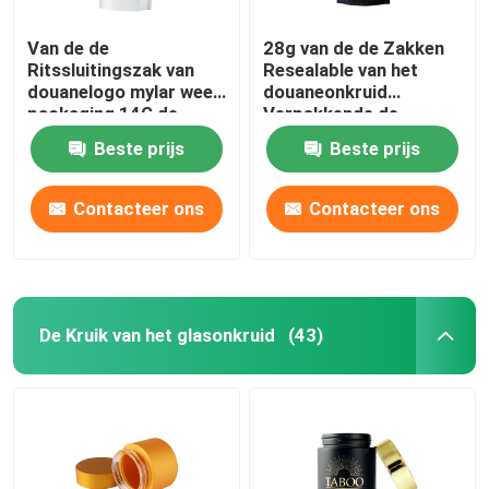
Kruid Tabak Grinder
Van de de
28g van de de Zakken
Ritssluitingszak van
Resealable van het
douanelogo mylar weed
douaneonkruid
packaging 14G de
Verpakkende de
Pre-roll kegel
bloem Verpakking
Bloemzakken
Beste prijs
Beste prijs
Contacteer ons
Contacteer ons
De Kruik van het glasonkruid
(43)