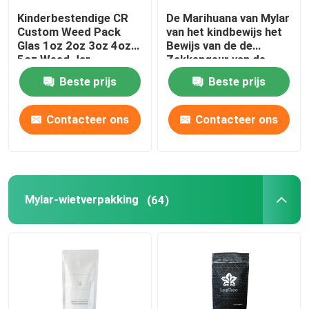
Kinderbestendige CR
De Marihuana van Mylar
Custom Weed Pack
van het kindbewijs het
Vape cartridge verpakking
Glas 1oz 2oz 3oz 4oz
Bewijs van de de
5oz Weed Jar
Zakkengeur van de
Verpakkingsritssluiting
De Kruik van het concentraatglas
Beste prijs
Beste prijs
Contacteer ons
Contacteer ons
Buis van het glas de Prebroodje
Het Glaskruik van het bamboedeksel
Mylar-wietverpakking
(64)
De Kruik van het Borosilicateglas
De Fles van het glasdruppelbuisje
Pop-top buizen