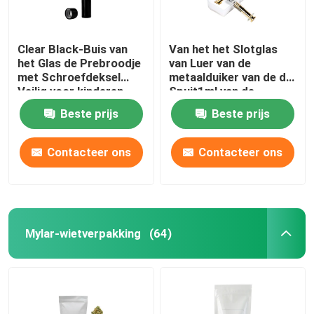
Kruid Tabak Grinder
Clear Black-Buis van
Van het het Slotglas
het Glas de Prebroodje
van Luer van de
Pre-roll kegel
met Schroefdeksel
metaalduiker van de de
Veilig voor kinderen
Spuit1ml van de
22x116mm
Oliespuiten de Zilveren
Beste prijs
Beste prijs
Gouden Duiker
Contacteer ons
Contacteer ons
Mylar-wietverpakking
(64)