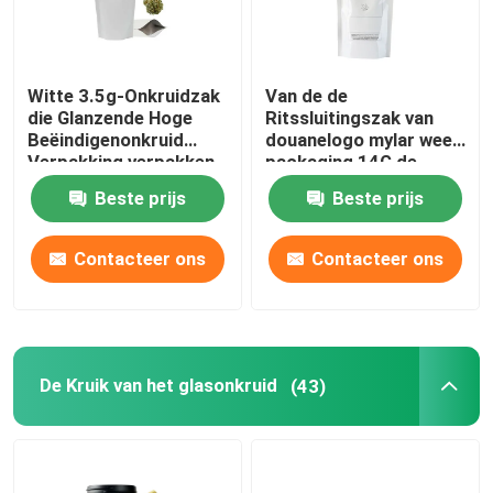
Witte 3.5g-Onkruidzak
Van de de
die Glanzende Hoge
Ritssluitingszak van
Beëindigenonkruid
douanelogo mylar weed
Verpakking verpakken
packaging 14G de
bloem Verpakking
Beste prijs
Beste prijs
Contacteer ons
Contacteer ons
De Kruik van het glasonkruid
(43)