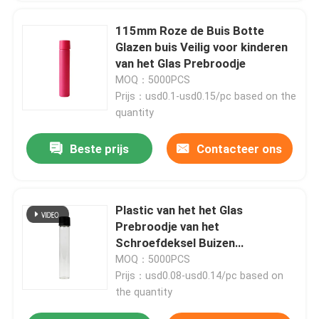
115mm Roze de Buis Botte
Glazen buis Veilig voor kinderen
van het Glas Prebroodje
MOQ：5000PCS
Prijs：usd0.1-usd0.15/pc based on the
quantity
Beste prijs
Contacteer ons
Plastic van het het Glas
Prebroodje van het
Schroefdeksel Buizen
22x120mm Duidelijke
MOQ：5000PCS
Gezamenlijke Buis
Prijs：usd0.08-usd0.14/pc based on
the quantity