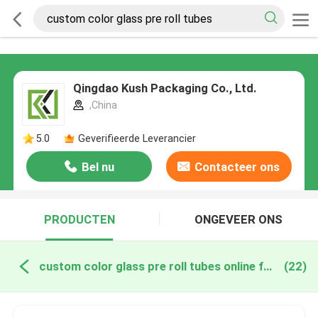
Qingdao Kush Packaging Co., Ltd.
,China
5.0
Geverifieerde Leverancier
Bel nu
Contacteer ons
PRODUCTEN
ONGEVEER ONS
custom color glass pre roll tubes online fabricage
(22)