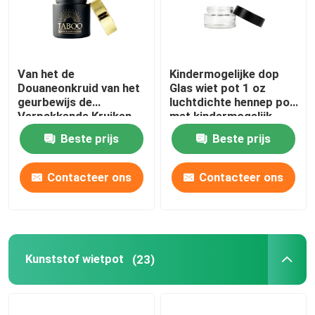
Van het de
Kindermogelijke dop
Douaneonkruid van het
Glas wiet pot 1 oz
geurbewijs de
luchtdichte hennep pot
Verpakkende Kruiken
met kindermogelijk
3.5g voor bloem
deksel
Beste prijs
Beste prijs
Contacteer ons
Contacteer ons
Kunststof wietpot
(23)