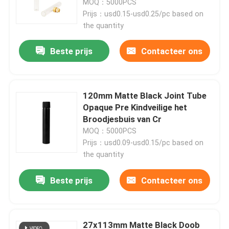
Bamboedeksel
MOQ：5000PCS
Prijs：usd0.15-usd0.25/pc based on
the quantity
Over ons
Beste prijs
Contacteer ons
Fabrieksreis
Kwaliteitscontrole
120mm Matte Black Joint Tube
Opaque Pre Kindveilige het
Broodjesbuis van Cr
Neem contact met ons op
MOQ：5000PCS
Prijs：usd0.09-usd0.15/pc based on
the quantity
Nieuws
Beste prijs
Contacteer ons
Gevallen
Aangepast wietpakket
27x113mm Matte Black Doob