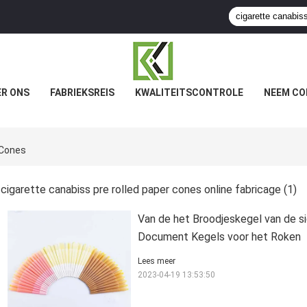
R ONS
FABRIEKSREIS
KWALITEITSCONTROLE
NEEM CO
 Cones
cigarette canabiss pre rolled paper cones online fabricage
(1)
Van de het Broodjeskegel van de s
Document Kegels voor het Roken
Lees meer
2023-04-19 13:53:50